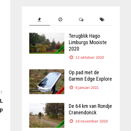
Terugblik Hago
Limburgs Mooiste
2020
12 oktober 2020
Op pad met de
Garmin Edge Explore
6 januari 2021
Next
ST
post:
XL
De 64 km van Rondje
mp
Cranendonck
16 november 2020