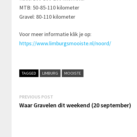
MTB: 50-85-110 kilometer
Gravel: 80-110 kilometer
Voor meer informatie klik je op:
https://www.limburgsmooiste.nl/noord/
TAGGED
LIMBURG
MOOISTE
Bericht
Previous
PREVIOUS POST
post:
Waar Gravelen dit weekend (20 september)
navigatie