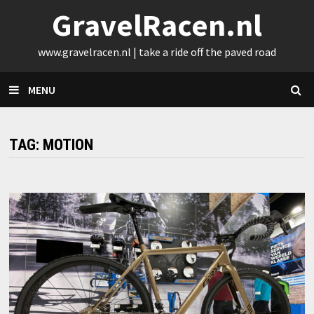
Skip
GravelRacen.nl
to
content
www.gravelracen.nl | take a ride off the paved road
MENU
TAG:
MOTION