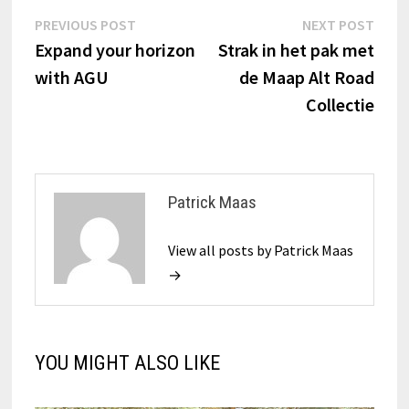
Bericht
Previous
Next
PREVIOUS POST
NEXT POST
post:
post:
Expand your horizon
Strak in het pak met
navigatie
with AGU
de Maap Alt Road
Collectie
Patrick Maas
View all posts by Patrick Maas
→
YOU MIGHT ALSO LIKE