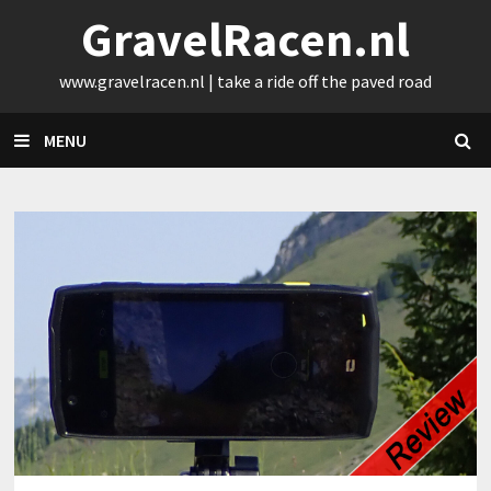
Skip
GravelRacen.nl
to
content
www.gravelracen.nl | take a ride off the paved road
MENU