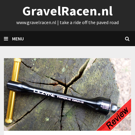
Skip
GravelRacen.nl
to
content
www.gravelracen.nl | take a ride off the paved road
MENU