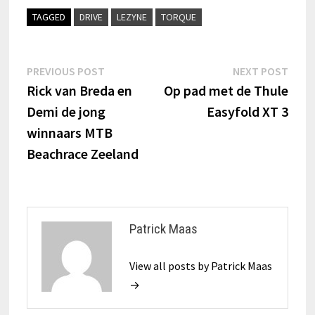
TAGGED
DRIVE
LEZYNE
TORQUE
Bericht
Previous
Next
PREVIOUS POST
NEXT POST
post:
post:
Rick van Breda en
Op pad met de Thule
navigatie
Demi de jong
Easyfold XT 3
winnaars MTB
Beachrace Zeeland
Patrick Maas
View all posts by Patrick Maas
→