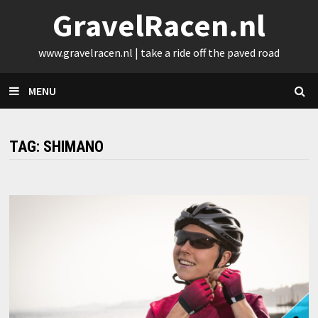
Skip
GravelRacen.nl
to
content
www.gravelracen.nl | take a ride off the paved road
MENU
TAG:
SHIMANO