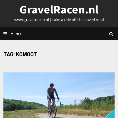
Skip
GravelRacen.nl
to
content
www.gravelracen.nl | take a ride off the paved road
MENU
TAG:
KOMOOT