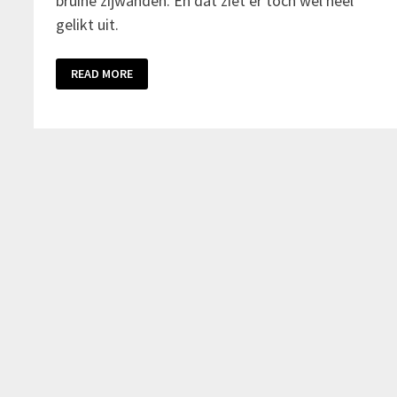
bruine zijwanden. En dat ziet er toch wel heel
gelikt uit.
READ MORE