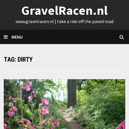
Skip
GravelRacen.nl
to
content
www.gravelracen.nl | take a ride off the paved road
MENU
TAG:
DIRTY