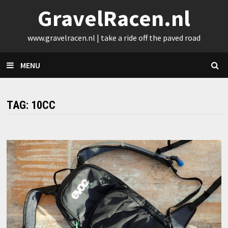
Skip
GravelRacen.nl
to
content
www.gravelracen.nl | take a ride off the paved road
MENU
TAG:
10CC