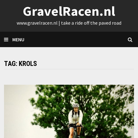
Skip
GravelRacen.nl
to
content
www.gravelracen.nl | take a ride off the paved road
MENU
TAG:
KROLS