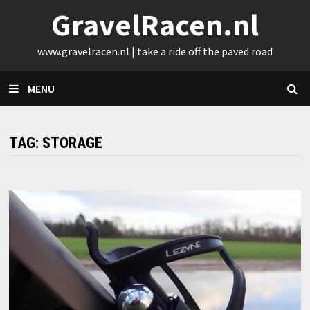
Skip
GravelRacen.nl
to
content
www.gravelracen.nl | take a ride off the paved road
MENU
TAG:
STORAGE