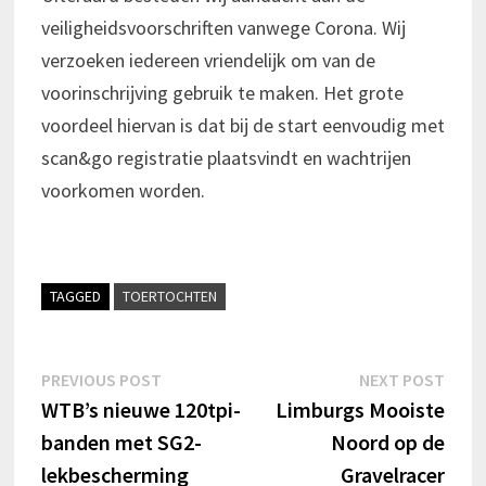
veiligheidsvoorschriften vanwege Corona. Wij
verzoeken iedereen vriendelijk om van de
voorinschrijving gebruik te maken. Het grote
voordeel hiervan is dat bij de start eenvoudig met
scan&go registratie plaatsvindt en wachtrijen
voorkomen worden.
TAGGED
TOERTOCHTEN
Bericht
Previous
Next
PREVIOUS POST
NEXT POST
post:
post:
WTB’s nieuwe 120tpi-
Limburgs Mooiste
navigatie
banden met SG2-
Noord op de
lekbescherming
Gravelracer