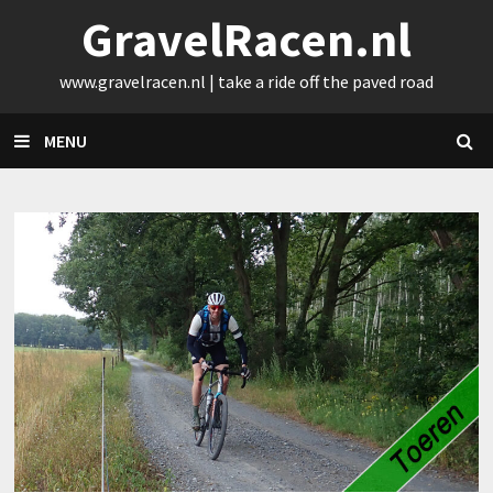
Skip
GravelRacen.nl
to
content
www.gravelracen.nl | take a ride off the paved road
MENU