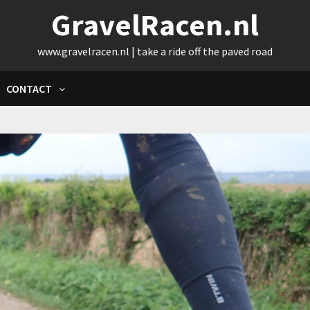
GravelRacen.nl
www.gravelracen.nl | take a ride off the paved road
CONTACT