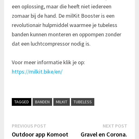
een oplossing, maar die heeft niet iedereen
zomaar bij de hand. De milKit Booster is een
revolutionair hulpmiddel waarmee je tubeless
banden kunnen monteren en oppompen zonder
dat een luchtcompressor nodig is.
Voor meer informatie klik je op:
https://milkit.bike/en/
TAGGED
BANDEN
MILKIT
TUBELESS
Bericht
Previous
Next
PREVIOUS POST
NEXT POST
post:
post:
Outdoor app Komoot
Gravel en Corona.
navigatie