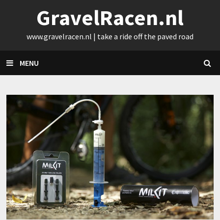
Skip
GravelRacen.nl
to
content
www.gravelracen.nl | take a ride off the paved road
MENU