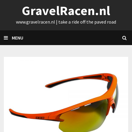
Skip
GravelRacen.nl
to
content
www.gravelracen.nl | take a ride off the paved road
MENU