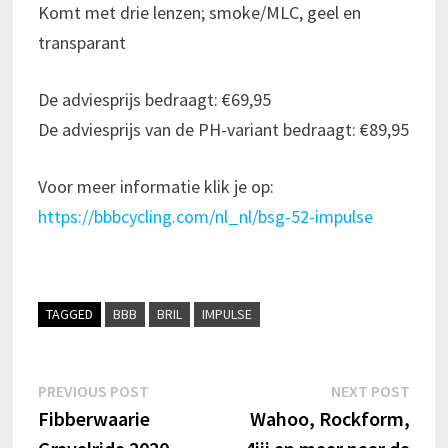
Komt met drie lenzen; smoke/MLC, geel en
transparant
De adviesprijs bedraagt: €69,95
De adviesprijs van de PH-variant bedraagt: €89,95
Voor meer informatie klik je op:
https://bbbcycling.com/nl_nl/bsg-52-impulse
TAGGED
BBB
BRIL
IMPULSE
Bericht
Previous
Next
PREVIOUS POST
NEXT POST
post:
post:
Fibberwaarie
Wahoo, Rockform,
navigatie