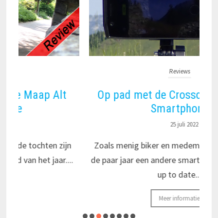
Reviews
Op pad met de Crosscall Action X5
Smartphone
25 juli 2022
n
Zoals menig biker en medemens kiezen we om
c
.
de paar jaar een andere smartphone uit om weer
up to date...
Meer informatie