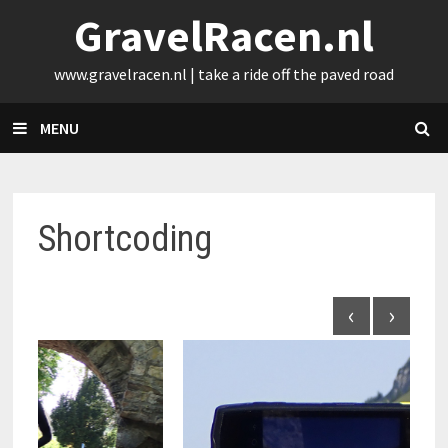
Skip
GravelRacen.nl
to
content
www.gravelracen.nl | take a ride off the paved road
MENU
Shortcoding
‹
›