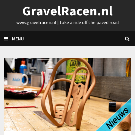
Skip
GravelRacen.nl
to
content
www.gravelracen.nl | take a ride off the paved road
MENU