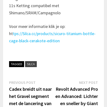
11s Ketting compatibel met
Shimano/SRAM/Campagnolo
Voor meer informatie klik je op:
ht
tps://Silca.cc/products/sicuro-titanium-bottle-
cage-black-cerakote-edition
TAGGED
SILCA
Bericht
Previous
Next
PREVIOUS POST
NEXT POST
post:
post:
Cadex breidt uit naar
Revolt Advanced Pro
navigatie
het Gravel segment
en Advanced: Lichter
met de lancering van
en sneller by Giant