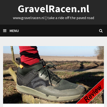
Skip
GravelRacen.nl
to
content
www.gravelracen.nl | take a ride off the paved road
MENU