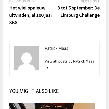
Bericht
Previous
Next
PREVIOUS POST
NEXT POST
post:
post:
Het wiel opnieuw
3 tot 5 sptember: De
navigatie
uitvinden, al 100 jaar
Limburg Challenge
SKS
Patrick Maas
View all posts by Patrick Maas
→
YOU MIGHT ALSO LIKE