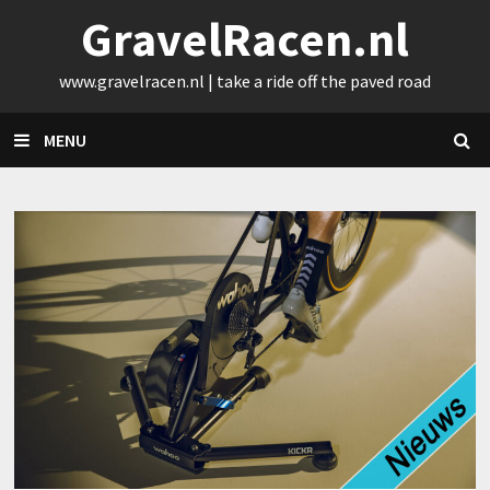
Skip
GravelRacen.nl
to
content
www.gravelracen.nl | take a ride off the paved road
MENU