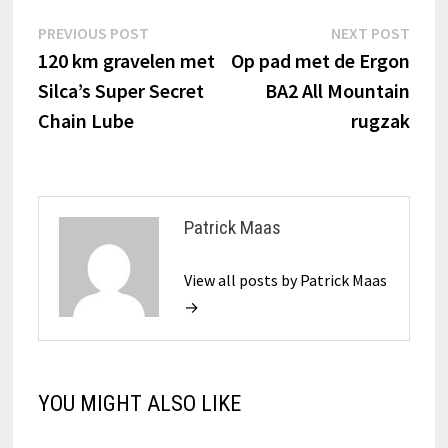
Bericht
Previous
Next
PREVIOUS POST
NEXT POST
post:
post:
120 km gravelen met
Op pad met de Ergon
navigatie
Silca’s Super Secret
BA2 All Mountain
Chain Lube
rugzak
Patrick Maas
View all posts by Patrick Maas
→
YOU MIGHT ALSO LIKE