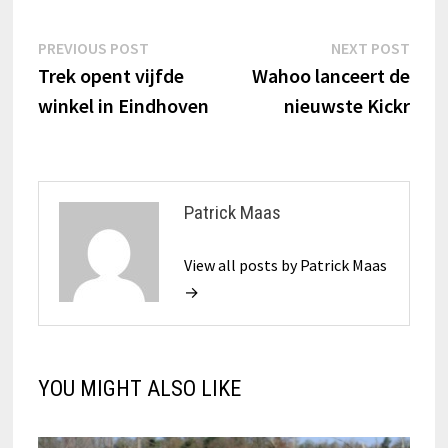
Bericht
Previous
Next
PREVIOUS POST
NEXT POST
post:
post:
Trek opent vijfde
Wahoo lanceert de
navigatie
winkel in Eindhoven
nieuwste Kickr
Patrick Maas
View all posts by Patrick Maas
→
YOU MIGHT ALSO LIKE