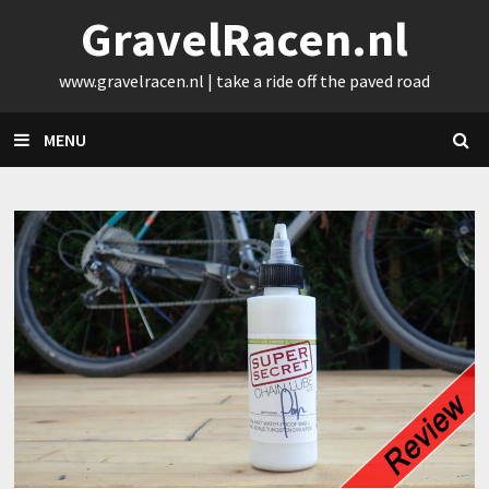
Skip
GravelRacen.nl
to
content
www.gravelracen.nl | take a ride off the paved road
MENU