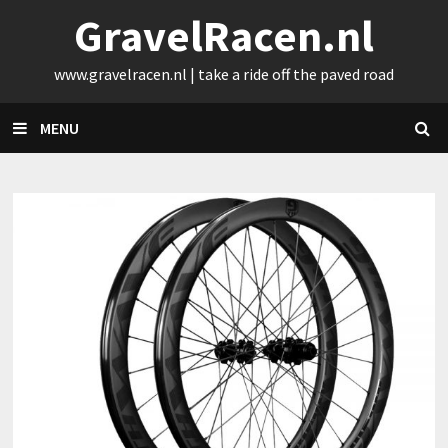
Skip
GravelRacen.nl
to
content
www.gravelracen.nl | take a ride off the paved road
MENU