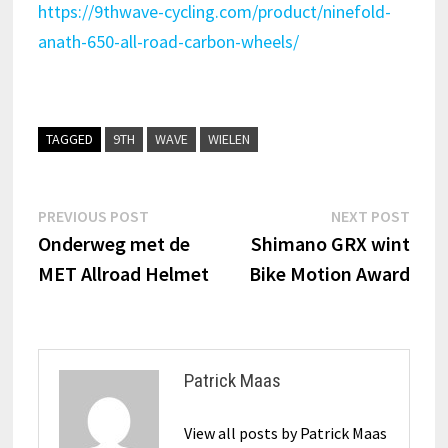
https://9thwave-cycling.com/product/ninefold-
anath-650-all-road-carbon-wheels/
TAGGED
9TH
WAVE
WIELEN
Bericht
Previous
Next
PREVIOUS POST
NEXT POST
post:
post:
Onderweg met de
Shimano GRX wint
navigatie
MET Allroad Helmet
Bike Motion Award
Patrick Maas
View all posts by Patrick Maas